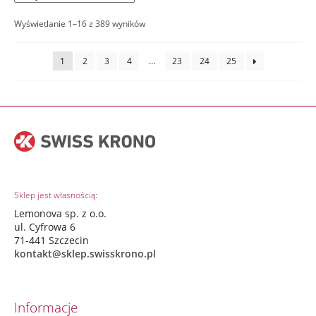
Wyświetlanie 1–16 z 389 wyników
1
2
3
4
…
23
24
25
Sklep jest własnością:
Lemonova sp. z o.o.
ul. Cyfrowa 6
71-441 Szczecin
kontakt@sklep.swisskrono.pl
Informacje