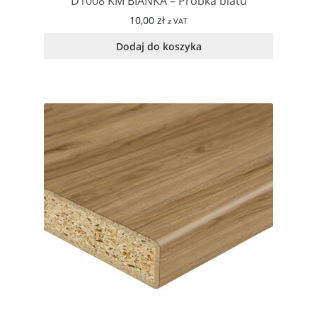
D1008 KM BIANKA – Próbka blatu
10,00
zł
z VAT
Dodaj do koszyka