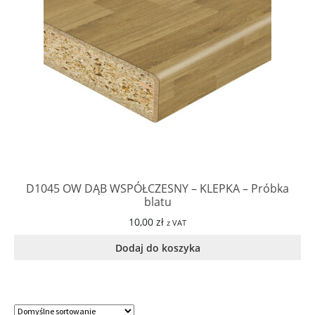
D1045 OW DĄB WSPÓŁCZESNY – KLEPKA – Próbka
blatu
10,00
zł
z VAT
Dodaj do koszyka