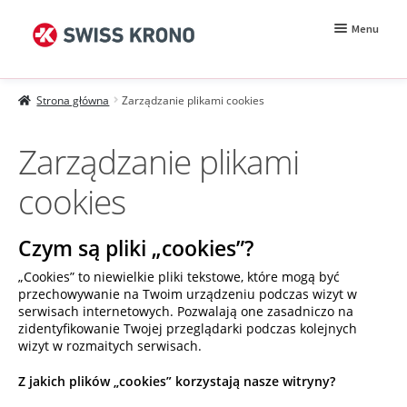
Przejdź
Przejdź
Menu
do
do
nawigacji
treści
Rozwiń
Próbki
menu
Strona główna
Zarządzanie plikami cookies
potomn
Wzorniki
Zarządzanie plikami
Moje konto
cookies
Zamówienie
Jak kupować?
Czym są pliki „cookies”?
Próbki MDF BE.Velvet
„Cookies” to niewielkie pliki tekstowe, które mogą być
przechowywanie na Twoim urządzeniu podczas wizyt w
serwisach internetowych. Pozwalają one zasadniczo na
zidentyfikowanie Twojej przeglądarki podczas kolejnych
wizyt w rozmaitych serwisach.
Z jakich plików „cookies” korzystają nasze witryny?