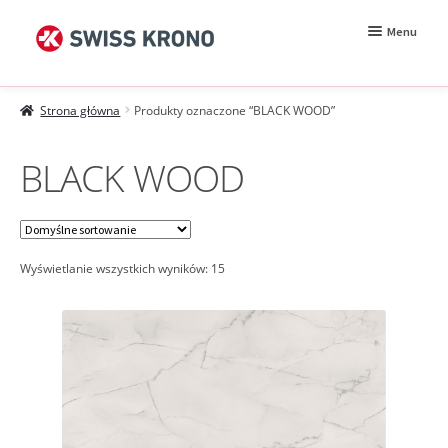
Przejdź
Przejdź
Menu
do
do
nawigacji
treści
Rozwiń
Próbki
menu
Strona główna
Produkty oznaczone “BLACK WOOD”
potomn
Wzorniki
BLACK WOOD
Moje konto
Zamówienie
Jak kupować?
Wyświetlanie wszystkich wyników: 15
Próbki MDF BE.Velvet