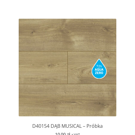
D40154 DĄB MUSICAL – Próbka
10,00
zł
z VAT