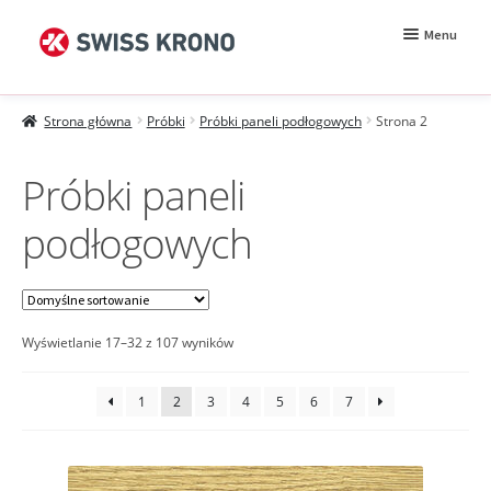
Przejdź
Przejdź
Menu
do
do
nawigacji
treści
Rozwiń
Próbki
menu
Strona główna
Próbki
Próbki paneli podłogowych
Strona 2
potomn
Wzorniki
Próbki paneli
Moje konto
podłogowych
Zamówienie
Jak kupować?
Próbki MDF BE.Velvet
Wyświetlanie 17–32 z 107 wyników
1
2
3
4
5
6
7