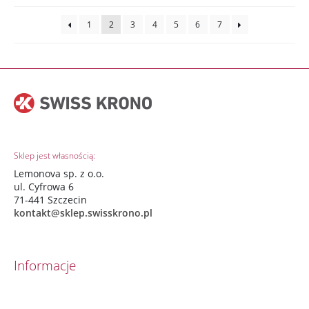
1
2
3
4
5
6
7
Sklep jest własnością:
Lemonova sp. z o.o.
ul. Cyfrowa 6
71-441 Szczecin
kontakt@sklep.swisskrono.pl
Informacje