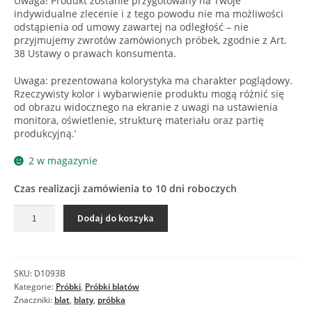
Uwaga! Produkt zostanie przygotowany na Twoje
indywidualne zlecenie i z tego powodu nie ma możliwości
odstąpienia od umowy zawartej na odległość – nie
przyjmujemy zwrotów zamówionych próbek, zgodnie z Art.
38 Ustawy o prawach konsumenta.
Uwaga: prezentowana kolorystyka ma charakter poglądowy.
Rzeczywisty kolor i wybarwienie produktu mogą różnić się
od obrazu widocznego na ekranie z uwagi na ustawienia
monitora, oświetlenie, strukturę materiału oraz partię
produkcyjną.’
2 w magazynie
Czas realizacji zamówienia to 10 dni roboczych
ilość
Dodaj do koszyka
D1093
IS
KAMIEŃ
LUNARE
SKU:
D1093B
-
Kategorie:
Próbki
,
Próbki blatów
Próbka
Znaczniki:
blat
,
blaty
,
próbka
blatu