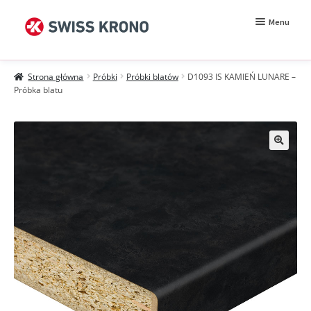
Przejdź
Przejdź
Menu
do
do
nawigacji
treści
Rozwiń
Próbki
menu
Strona główna
Próbki
Próbki blatów
D1093 IS KAMIEŃ LUNARE –
potomn
Wzorniki
Próbka blatu
Moje konto
Zamówienie
Jak kupować?
Próbki MDF BE.Velvet