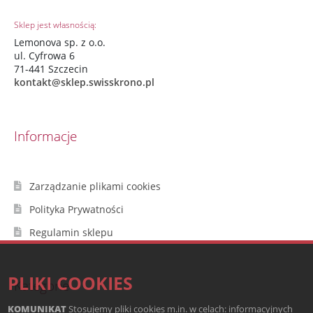
Sklep jest własnością:
Lemonova sp. z o.o.
ul. Cyfrowa 6
71-441 Szczecin
kontakt@sklep.swisskrono.pl
Informacje
Zarządzanie plikami cookies
Polityka Prywatności
Regulamin sklepu
PLIKI COOKIES
Kategorie
KOMUNIKAT
Stosujemy pliki cookies m.in. w celach: informacyjnych