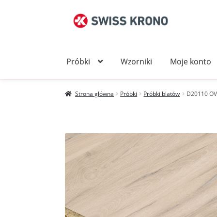
Przejdź
Przejdź
do
do
nawigacji
treści
Próbki
Wzorniki
Moje konto
Strona główna
Próbki
Próbki blatów
D20110 OV