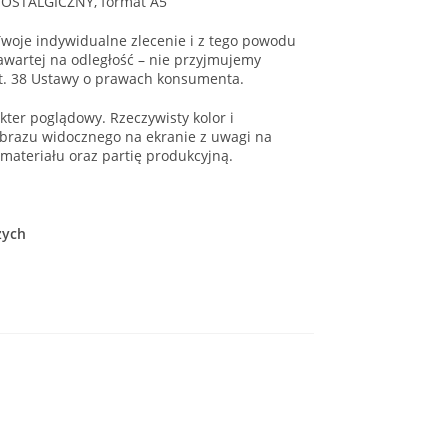
NOSTALGICZNY, format A5
woje indywidualne zlecenie i z tego powodu
wartej na odległość – nie przyjmujemy
t. 38 Ustawy o prawach konsumenta.
ter poglądowy. Rzeczywisty kolor i
brazu widocznego na ekranie z uwagi na
 materiału oraz partię produkcyjną.
zych