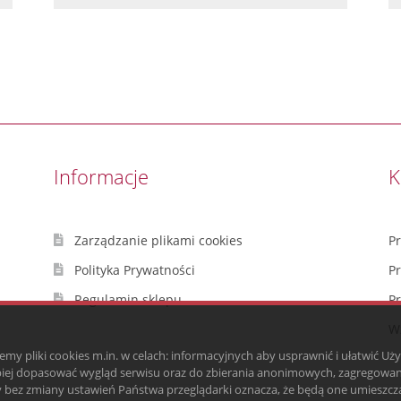
Informacje
K
Zarządzanie plikami cookies
P
Polityka Prywatności
P
Regulamin sklepu
P
Wz
emy pliki cookies m.in. w celach: informacyjnych aby usprawnić i ułatwić Uż
piej dopasować wygląd serwisu oraz do zbierania anonimowych, zagregowan
ny bez zmiany ustawień Państwa przeglądarki oznacza, że będą one umieszc