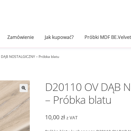
Zamówienie
Jak kupować?
Próbki MDF BE.Velve
 DĄB NOSTALGICZNY – Próbka blatu
D20110 OV DĄB 
– Próbka blatu
10,00
zł
z VAT