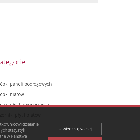
ategorie
róbki paneli podłogowych
róbki blatów
róbki płyt laminowanych
orniki płyt i blatów
ytkownikowi działanie
Dowiedz się więcej
ych statystyk.
zane w Państwa