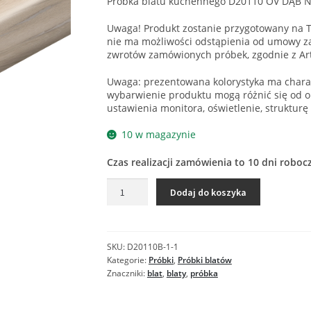
Próbka blatu kuchennego D20110 OV DĄB 
Uwaga! Produkt zostanie przygotowany na T
nie ma możliwości odstąpienia od umowy za
zwrotów zamówionych próbek, zgodnie z Ar
Uwaga: prezentowana kolorystyka ma charak
wybarwienie produktu mogą różnić się od o
ustawienia monitora, oświetlenie, strukturę
10 w magazynie
Czas realizacji zamówienia to 10 dni roboc
ilość
Dodaj do koszyka
D20110
OV
DĄB
NOSTALGICZNY
SKU:
D20110B-1-1
-
Kategorie:
Próbki
,
Próbki blatów
Próbka
Znaczniki:
blat
,
blaty
,
próbka
blatu