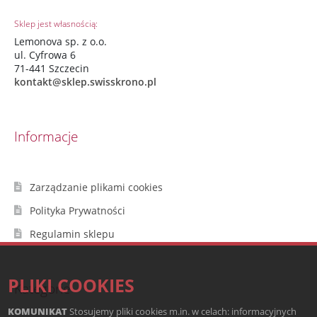
Sklep jest własnością:
Lemonova sp. z o.o.
ul. Cyfrowa 6
71-441 Szczecin
kontakt@sklep.swisskrono.pl
Informacje
Zarządzanie plikami cookies
Polityka Prywatności
Regulamin sklepu
PLIKI COOKIES
Kategorie
KOMUNIKAT
Stosujemy pliki cookies m.in. w celach: informacyjnych