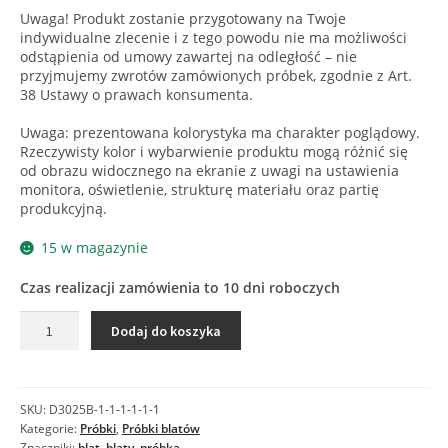
Uwaga! Produkt zostanie przygotowany na Twoje
indywidualne zlecenie i z tego powodu nie ma możliwości
odstąpienia od umowy zawartej na odległość – nie
przyjmujemy zwrotów zamówionych próbek, zgodnie z Art.
38 Ustawy o prawach konsumenta.
Uwaga: prezentowana kolorystyka ma charakter poglądowy.
Rzeczywisty kolor i wybarwienie produktu mogą różnić się
od obrazu widocznego na ekranie z uwagi na ustawienia
monitora, oświetlenie, strukturę materiału oraz partię
produkcyjną.
15 w magazynie
Czas realizacji zamówienia to 10 dni roboczych
ilość
Dodaj do koszyka
D20240OV
OASIS
-
Próbka
SKU:
D3025B-1-1-1-1-1-1
blatu
Kategorie:
Próbki
,
Próbki blatów
Znaczniki:
blat
,
blaty
,
próbka