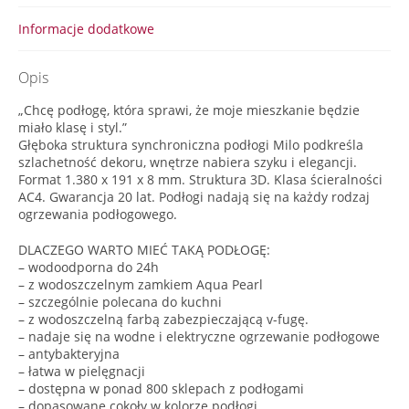
Informacje dodatkowe
Opis
„Chcę podłogę, która sprawi, że moje mieszkanie będzie
miało klasę i styl.”
Głęboka struktura synchroniczna podłogi Milo podkreśla
szlachetność dekoru, wnętrze nabiera szyku i elegancji.
Format 1.380 x 191 x 8 mm. Struktura 3D. Klasa ścieralności
AC4. Gwarancja 20 lat. Podłogi nadają się na każdy rodzaj
ogrzewania podłogowego.
DLACZEGO WARTO MIEĆ TAKĄ PODŁOGĘ:
– wodoodporna do 24h
– z wodoszczelnym zamkiem Aqua Pearl
– szczególnie polecana do kuchni
– z wodoszczelną farbą zabezpieczającą v-fugę.
– nadaje się na wodne i elektryczne ogrzewanie podłogowe
– antybakteryjna
– łatwa w pielęgnacji
– dostępna w ponad 800 sklepach z podłogami
– dopasowane cokoły w kolorze podłogi