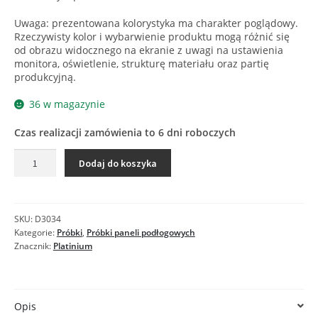
Uwaga: prezentowana kolorystyka ma charakter poglądowy.
Rzeczywisty kolor i wybarwienie produktu mogą różnić się
od obrazu widocznego na ekranie z uwagi na ustawienia
monitora, oświetlenie, strukturę materiału oraz partię
produkcyjną.
36 w magazynie
Czas realizacji zamówienia to 6 dni roboczych
ilość
Dodaj do koszyka
D3034
DĄB
FERRARA
-
SKU:
D3034
Próbka
Kategorie:
Próbki
,
Próbki paneli podłogowych
Znacznik:
Platinium
Opis