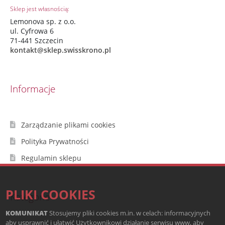
Sklep jest własnością:
Lemonova sp. z o.o.
ul. Cyfrowa 6
71-441 Szczecin
kontakt@sklep.swisskrono.pl
Informacje
Zarządzanie plikami cookies
Polityka Prywatności
Regulamin sklepu
PLIKI COOKIES
Kategorie
KOMUNIKAT
Stosujemy pliki cookies m.in. w celach: informacyjnych
aby usprawnić i ułatwić Użytkownikowi działanie serwisu www, aby