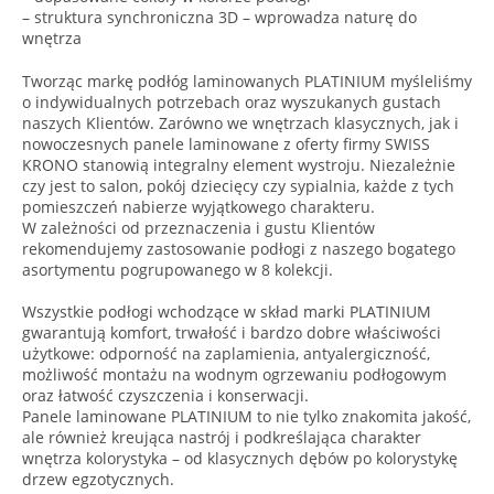
– struktura synchroniczna 3D – wprowadza naturę do
wnętrza
Tworząc markę podłóg laminowanych PLATINIUM myśleliśmy
o indywidualnych potrzebach oraz wyszukanych gustach
naszych Klientów. Zarówno we wnętrzach klasycznych, jak i
nowoczesnych panele laminowane z oferty firmy SWISS
KRONO stanowią integralny element wystroju. Niezależnie
czy jest to salon, pokój dziecięcy czy sypialnia, każde z tych
pomieszczeń nabierze wyjątkowego charakteru.
W zależności od przeznaczenia i gustu Klientów
rekomendujemy zastosowanie podłogi z naszego bogatego
asortymentu pogrupowanego w 8 kolekcji.
Wszystkie podłogi wchodzące w skład marki PLATINIUM
gwarantują komfort, trwałość i bardzo dobre właściwości
użytkowe: odporność na zaplamienia, antyalergiczność,
możliwość montażu na wodnym ogrzewaniu podłogowym
oraz łatwość czyszczenia i konserwacji.
Panele laminowane PLATINIUM to nie tylko znakomita jakość,
ale również kreująca nastrój i podkreślająca charakter
wnętrza kolorystyka – od klasycznych dębów po kolorystykę
drzew egzotycznych.