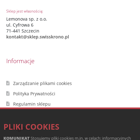
Sklep jest własnością:
Lemonova sp. z o.o.
ul. Cyfrowa 6
71-441 Szczecin
kontakt@sklep.swisskrono.pl
Informacje
Zarządzanie plikami cookies
Polityka Prywatności
Regulamin sklepu
PLIKI COOKIES
Kategorie
KOMUNIKAT
Stosujemy pliki cookies m.in. w celach: informacyjnych