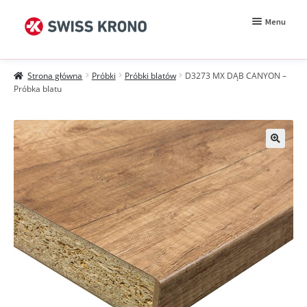
Przejdź
Przejdź
Menu
do
do
nawigacji
treści
Rozwiń
Próbki
menu
Strona główna
Próbki
Próbki blatów
D3273 MX DĄB CANYON –
potomn
Wzorniki
Próbka blatu
Moje konto
Zamówienie
Jak kupować?
Próbki MDF BE.Velvet