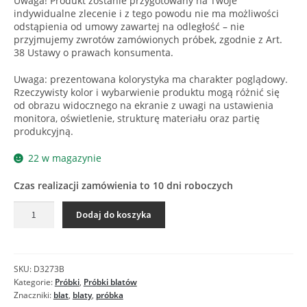
Uwaga! Produkt zostanie przygotowany na Twoje
indywidualne zlecenie i z tego powodu nie ma możliwości
odstąpienia od umowy zawartej na odległość – nie
przyjmujemy zwrotów zamówionych próbek, zgodnie z Art.
38 Ustawy o prawach konsumenta.
Uwaga: prezentowana kolorystyka ma charakter poglądowy.
Rzeczywisty kolor i wybarwienie produktu mogą różnić się
od obrazu widocznego na ekranie z uwagi na ustawienia
monitora, oświetlenie, strukturę materiału oraz partię
produkcyjną.
22 w magazynie
Czas realizacji zamówienia to 10 dni roboczych
ilość
Dodaj do koszyka
D3273
MX
DĄB
CANYON
SKU:
D3273B
-
Kategorie:
Próbki
,
Próbki blatów
Próbka
Znaczniki:
blat
,
blaty
,
próbka
blatu