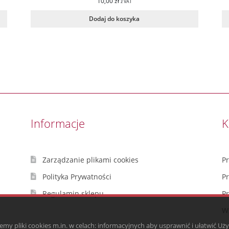
10,00
zł
z VAT
Dodaj do koszyka
Informacje
K
Zarządzanie plikami cookies
P
Polityka Prywatności
P
Regulamin sklepu
P
Wz
emy pliki cookies m.in. w celach: informacyjnych aby usprawnić i ułatwić Uż