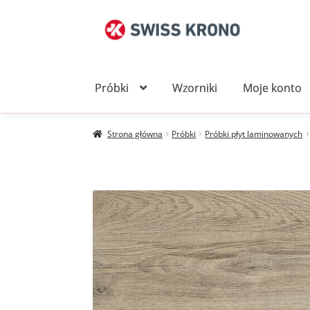
Przejdź
Przejdź
do
do
nawigacji
treści
Próbki
Wzorniki
Moje konto
Strona główna
Próbki
Próbki płyt laminowanych