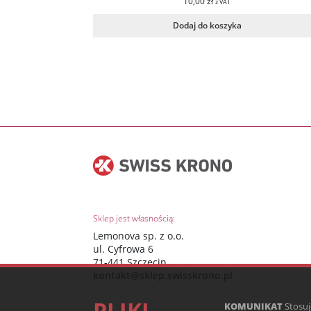
10,00
zł
z VAT
Dodaj do koszyka
Sklep jest własnością:
Lemonova sp. z o.o.
ul. Cyfrowa 6
71-441 Szczecin
kontakt@sklep.swisskrono.pl
PLIKI
KOMUNIKAT
Stosuj