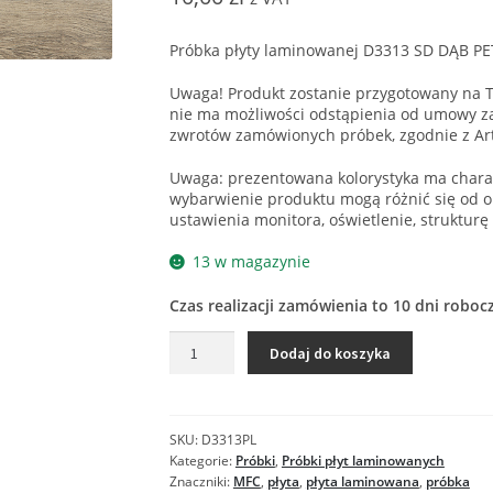
Próbka płyty laminowanej D3313 SD DĄB P
Uwaga! Produkt zostanie przygotowany na T
nie ma możliwości odstąpienia od umowy za
zwrotów zamówionych próbek, zgodnie z Ar
Uwaga: prezentowana kolorystyka ma charak
wybarwienie produktu mogą różnić się od o
ustawienia monitora, oświetlenie, strukturę
13 w magazynie
Czas realizacji zamówienia to 10 dni roboc
ilość
Dodaj do koszyka
D3313
SD
DĄB
PETERSBURG
SKU:
D3313PL
(NABUCCO)
Kategorie:
Próbki
,
Próbki płyt laminowanych
-
Znaczniki:
MFC
,
płyta
,
płyta laminowana
,
próbka
próbka