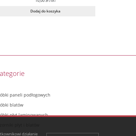
10,00
zł
z VAT
Dodaj do koszyka
ategorie
róbki paneli podłogowych
róbki blatów
róbki płyt laminowanych
orniki płyt i blatów
ytkownikowi działanie