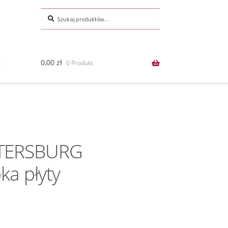
Szukaj:
Szukaj
0,00
zł
0 Produkt
t
ETERSBURG
a płyty