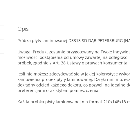
płyty
laminowanej
Opis
Próbka płyty laminowanej D3313 SD DĄB PETERSBURG (N
Uwaga! Produkt zostanie przygotowany na Twoje indywidu
możliwości odstąpienia od umowy zawartej na odległość
próbek, zgodnie z Art. 38 Ustawy o prawach konsumenta.
Jeśli nie możesz zdecydować się w jakiej kolorystyce wyk
zamówienia próbek płyty laminowanej. Dzięki nim możesz
dokładny odcień każdego dekoru, co pozwoli na idealne d
preferencjami oraz stylem pomieszczenia.
Każda próbka płyty laminowanej ma format 210x148x18 m