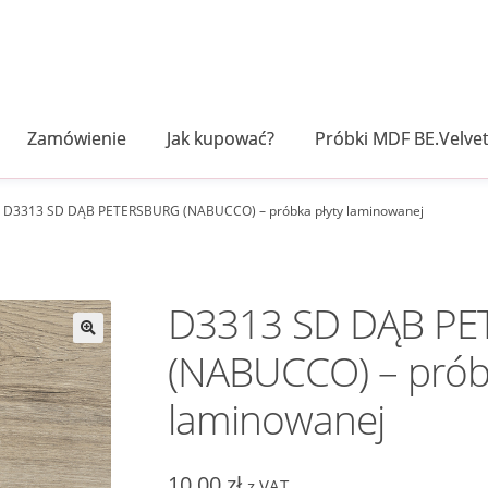
Zamówienie
Jak kupować?
Próbki MDF BE.Velve
D3313 SD DĄB PETERSBURG (NABUCCO) – próbka płyty laminowanej
D3313 SD DĄB P
(NABUCCO) – próbk
laminowanej
10,00
zł
z VAT