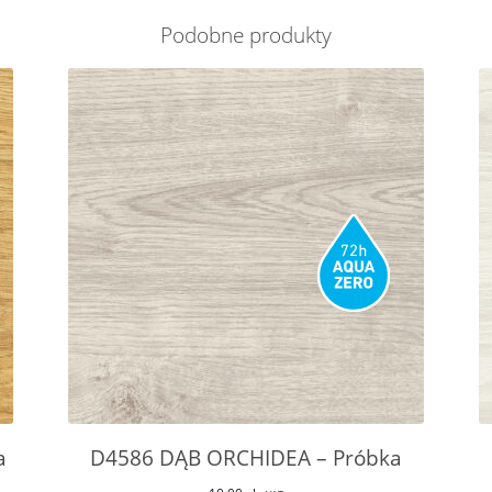
Podobne produkty
a
D4586 DĄB ORCHIDEA – Próbka