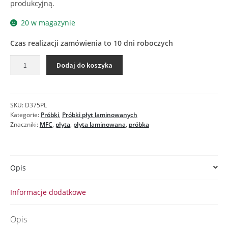
produkcyjną.
20 w magazynie
Czas realizacji zamówienia to 10 dni roboczych
ilość
Dodaj do koszyka
D375
SE
KLON
NATURALNY
SKU:
D375PL
-
Kategorie:
Próbki
,
Próbki płyt laminowanych
próbka
Znaczniki:
MFC
,
płyta
,
płyta laminowana
,
próbka
płyty
laminowanej
Opis
Informacje dodatkowe
Opis