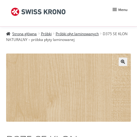
Przejdź
Przejdź
Menu
do
do
nawigacji
treści
Rozwiń
Próbki
menu
Strona główna
Próbki
Próbki płyt laminowanych
D375 SE KLON
potomn
Wzorniki
NATURALNY – próbka płyty laminowanej
Moje konto
Zamówienie
Jak kupować?
Próbki MDF BE.Velvet