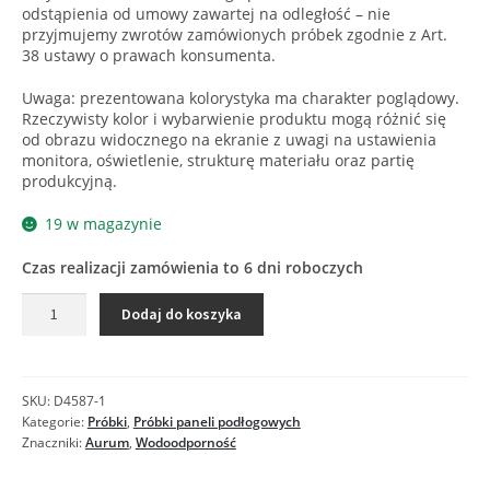
odstąpienia od umowy zawartej na odległość – nie
przyjmujemy zwrotów zamówionych próbek zgodnie z Art.
38 ustawy o prawach konsumenta.
Uwaga: prezentowana kolorystyka ma charakter poglądowy.
Rzeczywisty kolor i wybarwienie produktu mogą różnić się
od obrazu widocznego na ekranie z uwagi na ustawienia
monitora, oświetlenie, strukturę materiału oraz partię
produkcyjną.
19 w magazynie
Czas realizacji zamówienia to 6 dni roboczych
ilość
Dodaj do koszyka
D40364
DĄB
MAJALIS
-
SKU:
D4587-1
Próbka
Kategorie:
Próbki
,
Próbki paneli podłogowych
Znaczniki:
Aurum
,
Wodoodporność