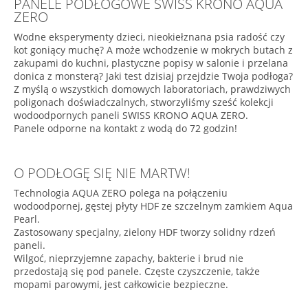
PANELE PODŁOGOWE SWISS KRONO AQUA
ZERO
Wodne eksperymenty dzieci, nieokiełznana psia radość czy
kot goniący muchę? A może wchodzenie w mokrych butach z
zakupami do kuchni, plastyczne popisy w salonie i przelana
donica z monsterą? Jaki test dzisiaj przejdzie Twoja podłoga?
Z myślą o wszystkich domowych laboratoriach, prawdziwych
poligonach doświadczalnych, stworzyliśmy sześć kolekcji
wodoodpornych paneli SWISS KRONO AQUA ZERO.
Panele odporne na kontakt z wodą do 72 godzin!
O PODŁOGĘ SIĘ NIE MARTW!
Technologia AQUA ZERO polega na połączeniu
wodoodpornej, gęstej płyty HDF ze szczelnym zamkiem Aqua
Pearl.
Zastosowany specjalny, zielony HDF tworzy solidny rdzeń
paneli.
Wilgoć, nieprzyjemne zapachy, bakterie i brud nie
przedostają się pod panele. Częste czyszczenie, także
mopami parowymi, jest całkowicie bezpieczne.