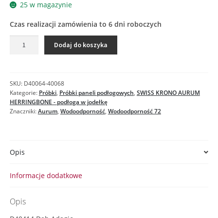
25 w magazynie
Czas realizacji zamówienia to 6 dni roboczych
ilość
Dodaj do koszyka
D40414
DĄB
ADAGIO
-
SKU:
D40064-40068
Próbka
Kategorie:
Próbki
,
Próbki paneli podłogowych
,
SWISS KRONO AURUM
HERRINGBONE - podłoga w jodełkę
Znaczniki:
Aurum
,
Wodoodporność
,
Wodoodporność 72
Opis
Informacje dodatkowe
Opis