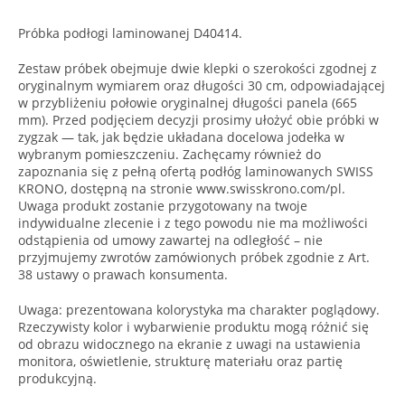
Próbka podłogi laminowanej D40414.
Zestaw próbek obejmuje dwie klepki o szerokości zgodnej z
oryginalnym wymiarem oraz długości 30 cm, odpowiadającej
w przybliżeniu połowie oryginalnej długości panela (665
mm). Przed podjęciem decyzji prosimy ułożyć obie próbki w
zygzak — tak, jak będzie układana docelowa jodełka w
wybranym pomieszczeniu. Zachęcamy również do
zapoznania się z pełną ofertą podłóg laminowanych SWISS
KRONO, dostępną na stronie www.swisskrono.com/pl.
Uwaga produkt zostanie przygotowany na twoje
indywidualne zlecenie i z tego powodu nie ma możliwości
odstąpienia od umowy zawartej na odległość – nie
przyjmujemy zwrotów zamówionych próbek zgodnie z Art.
38 ustawy o prawach konsumenta.
Uwaga: prezentowana kolorystyka ma charakter poglądowy.
Rzeczywisty kolor i wybarwienie produktu mogą różnić się
od obrazu widocznego na ekranie z uwagi na ustawienia
monitora, oświetlenie, strukturę materiału oraz partię
produkcyjną.