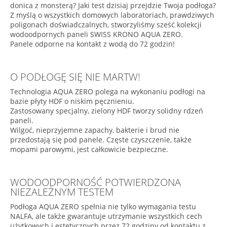
donica z monsterą? Jaki test dzisiaj przejdzie Twoja podłoga?
Z myślą o wszystkich domowych laboratoriach, prawdziwych
poligonach doświadczalnych, stworzyliśmy sześć kolekcji
wodoodpornych paneli SWISS KRONO AQUA ZERO.
Panele odporne na kontakt z wodą do 72 godzin!
O PODŁOGĘ SIĘ NIE MARTW!
Technologia AQUA ZERO polega na wykonaniu podłogi na
bazie płyty HDF o niskim pęcznieniu.
Zastosowany specjalny, zielony HDF tworzy solidny rdzeń
paneli.
Wilgoć, nieprzyjemne zapachy, bakterie i brud nie
przedostają się pod panele. Częste czyszczenie, także
mopami parowymi, jest całkowicie bezpieczne.
WODOODPORNOŚĆ POTWIERDZONA
NIEZALEŻNYM TESTEM
Podłoga AQUA ZERO spełnia nie tylko wymagania testu
NALFA, ale także gwarantuje utrzymanie wszystkich cech
użytkowych i estetycznych przez 72 godziny od kontaktu z