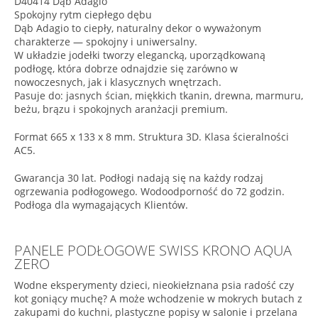
D40414 Dąb Adagio
Spokojny rytm ciepłego dębu
Dąb Adagio to ciepły, naturalny dekor o wyważonym
charakterze — spokojny i uniwersalny.
W układzie jodełki tworzy elegancką, uporządkowaną
podłogę, która dobrze odnajdzie się zarówno w
nowoczesnych, jak i klasycznych wnętrzach.
Pasuje do: jasnych ścian, miękkich tkanin, drewna, marmuru,
beżu, brązu i spokojnych aranżacji premium.
Format 665 x 133 x 8 mm. Struktura 3D. Klasa ścieralności
AC5.
Gwarancja 30 lat. Podłogi nadają się na każdy rodzaj
ogrzewania podłogowego. Wodoodporność do 72 godzin.
Podłoga dla wymagających Klientów.
PANELE PODŁOGOWE SWISS KRONO AQUA
ZERO
Wodne eksperymenty dzieci, nieokiełznana psia radość czy
kot goniący muchę? A może wchodzenie w mokrych butach z
zakupami do kuchni, plastyczne popisy w salonie i przelana