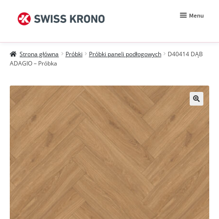
Przejdź
Przejdź
Menu
do
do
nawigacji
treści
Rozwiń
Próbki
menu
Strona główna
Próbki
Próbki paneli podłogowych
D40414 DĄB
potomn
Wzorniki
ADAGIO – Próbka
Moje konto
Zamówienie
Jak kupować?
Próbki MDF BE.Velvet