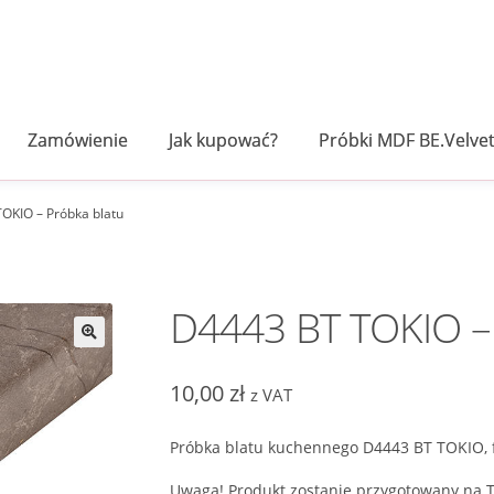
Zamówienie
Jak kupować?
Próbki MDF BE.Velve
OKIO – Próbka blatu
D4443 BT TOKIO – 
10,00
zł
z VAT
Próbka blatu kuchennego D4443 BT TOKIO, 
Uwaga! Produkt zostanie przygotowany na T