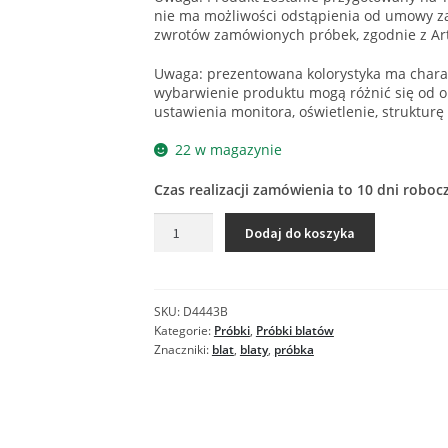
nie ma możliwości odstąpienia od umowy za
zwrotów zamówionych próbek, zgodnie z Ar
Uwaga: prezentowana kolorystyka ma charak
wybarwienie produktu mogą różnić się od o
ustawienia monitora, oświetlenie, strukturę
22 w magazynie
Czas realizacji zamówienia to 10 dni roboc
ilość
Dodaj do koszyka
D4443
BT
TOKIO
-
SKU:
D4443B
Próbka
Kategorie:
Próbki
,
Próbki blatów
blatu
Znaczniki:
blat
,
blaty
,
próbka