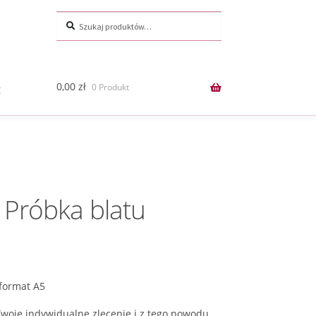
Szukaj:
Szukaj
0,00
zł
0 Produkt
t
Próbka blatu
format A5
woje indywidualne zlecenie i z tego powodu