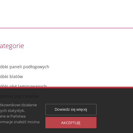
ategorie
róbki paneli podłogowych
róbki blatów
róbki płyt laminowanych
orniki płyt i blatów
ytkownikowi działanie
Dowiedz się więcej
ych statystyk.
zane w Państwa
ormacje znaleźć można
AKCEPTUJĘ