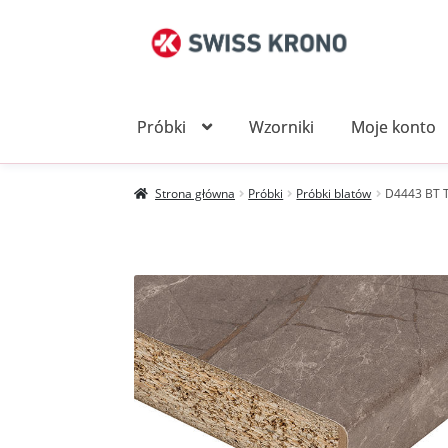
Przejdź
Przejdź
do
do
nawigacji
treści
Próbki
Wzorniki
Moje konto
Strona główna
Próbki
Próbki blatów
D4443 BT T