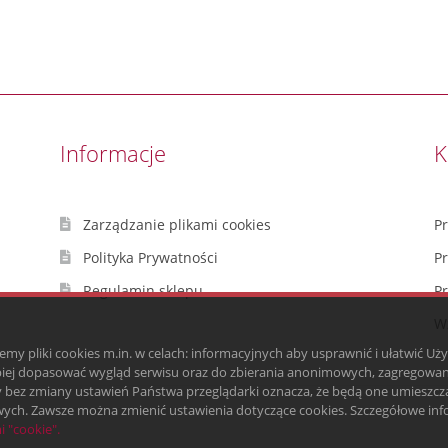
Informacje
K
Zarządzanie plikami cookies
P
Polityka Prywatności
P
Regulamin sklepu
P
Wz
emy pliki cookies m.in. w celach: informacyjnych aby usprawnić i ułatwić Uż
piej dopasować wygląd serwisu oraz do zbierania anonimowych, zagregowan
ny bez zmiany ustawień Państwa przeglądarki oznacza, że będą one umieszc
ych. Zawsze można zmienić ustawienia dotyczące cookies. Szczegółowe inf
i "cookie".