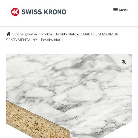
Przejdź
Przejdź
Menu
do
do
nawigacji
treści
Rozwiń
Próbki
menu
Strona główna
Próbki
Próbki blatów
D4876 SM MARMUR
potomn
Wzorniki
SENTYMENTALNY – Próbka blatu
Moje konto
Zamówienie
Jak kupować?
Próbki MDF BE.Velvet