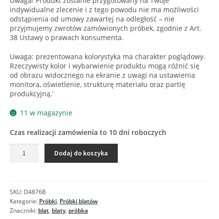
Uwaga! Produkt zostanie przygotowany na Twoje
indywidualne zlecenie i z tego powodu nie ma możliwości
odstąpienia od umowy zawartej na odległość – nie
przyjmujemy zwrotów zamówionych próbek, zgodnie z Art.
38 Ustawy o prawach konsumenta.
Uwaga: prezentowana kolorystyka ma charakter poglądowy.
Rzeczywisty kolor i wybarwienie produktu mogą różnić się
od obrazu widocznego na ekranie z uwagi na ustawienia
monitora, oświetlenie, strukturę materiału oraz partię
produkcyjną.’
11 w magazynie
Czas realizacji zamówienia to 10 dni roboczych
ilość
Dodaj do koszyka
D4876
SM
MARMUR
SENTYMENTALNY
SKU:
D4876B
-
Kategorie:
Próbki
,
Próbki blatów
Próbka
Znaczniki:
blat
,
blaty
,
próbka
blatu