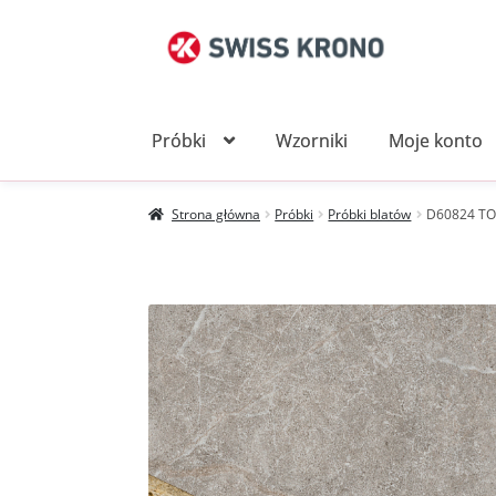
Przejdź
Przejdź
do
do
nawigacji
treści
Próbki
Wzorniki
Moje konto
Strona główna
Próbki
Próbki blatów
D60824 TO 