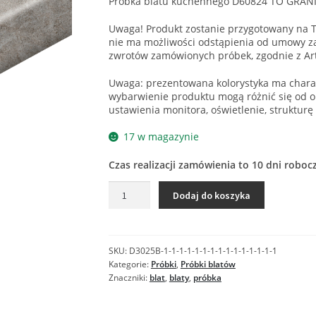
Próbka blatu kuchennego D60824 TO GRANI
Uwaga! Produkt zostanie przygotowany na T
nie ma możliwości odstąpienia od umowy za
zwrotów zamówionych próbek, zgodnie z Ar
Uwaga: prezentowana kolorystyka ma charak
wybarwienie produktu mogą różnić się od o
ustawienia monitora, oświetlenie, strukturę
17 w magazynie
Czas realizacji zamówienia to 10 dni roboc
ilość
Dodaj do koszyka
D60824
TO
GRANIT
BIBIANA
SKU:
D3025B-1-1-1-1-1-1-1-1-1-1-1-1-1-1-1
-
Kategorie:
Próbki
,
Próbki blatów
Próbka
Znaczniki:
blat
,
blaty
,
próbka
blatu