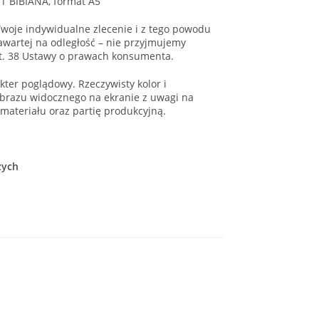
T BIBIANA, format A5
woje indywidualne zlecenie i z tego powodu
wartej na odległość – nie przyjmujemy
t. 38 Ustawy o prawach konsumenta.
ter poglądowy. Rzeczywisty kolor i
brazu widocznego na ekranie z uwagi na
 materiału oraz partię produkcyjną.
zych