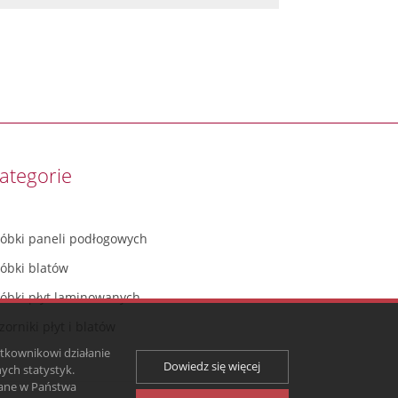
ategorie
róbki paneli podłogowych
róbki blatów
róbki płyt laminowanych
orniki płyt i blatów
ytkownikowi działanie
Dowiedz się więcej
ych statystyk.
zane w Państwa