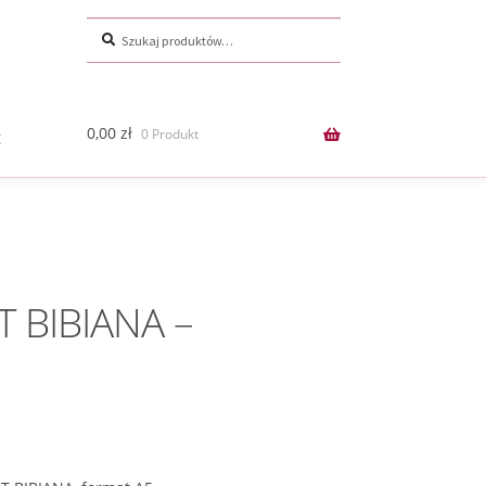
Szukaj:
Szukaj
0,00
zł
0 Produkt
t
 BIBIANA –