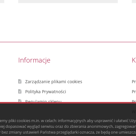
Informacje
K
Zarządzanie plikami cookies
P
Polityka Prywatności
P
Regulamin sklepu
P
Wz
emy pliki cookies m.in. w celach: informacyjnych aby usprawnić i ułatwić Uż
piej dopasować wygląd serwisu oraz do zbierania anonimowych, zagregowan
ny bez zmiany ustawień Państwa przeglądarki oznacza, że będą one umieszc