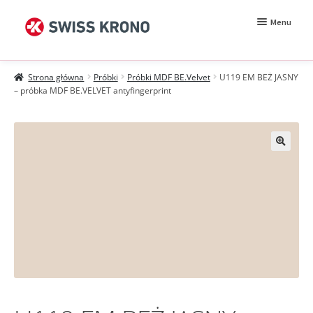
Przejdź
Przejdź
Menu
do
do
nawigacji
treści
Rozwiń
Próbki
menu
Strona główna
Próbki
Próbki MDF BE.Velvet
U119 EM BEŻ JASNY
potomn
Wzorniki
– próbka MDF BE.VELVET antyfingerprint
Moje konto
Zamówienie
Jak kupować?
Próbki MDF BE.Velvet