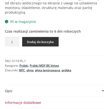
od obrazu widocznego na ekranie z uwagi na ustawienia
monitora, oświetlenie, strukturę materiału oraz partię
produkcyjną.
95 w magazynie
Czas realizacji zamówienia to 6 dni roboczych
ilość
Dodaj do koszyka
U119
EM
BEŻ
JASNY
SKU:
U119 PL-1
-
Kategorie:
Próbki
,
Próbki MDF BE.Velvet
próbka
Znaczniki:
MFC
,
płyta
,
płyta laminowana
,
próbka
MDF
BE.VELVET
antyfingerprint
Opis
Informacje dodatkowe