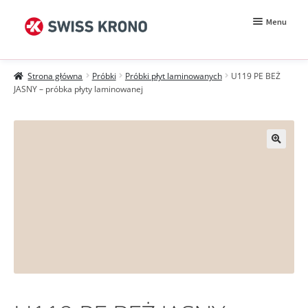
Przejdź
Przejdź
Menu
do
do
nawigacji
treści
Rozwiń
Próbki
menu
Strona główna
Próbki
Próbki płyt laminowanych
U119 PE BEŻ
potomn
Wzorniki
JASNY – próbka płyty laminowanej
Moje konto
Zamówienie
Jak kupować?
Próbki MDF BE.Velvet