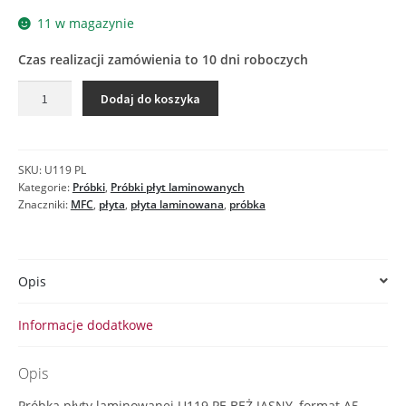
11 w magazynie
Czas realizacji zamówienia to 10 dni roboczych
ilość
Dodaj do koszyka
U119
PE
BEŻ
JASNY
SKU:
U119 PL
-
Kategorie:
Próbki
,
Próbki płyt laminowanych
próbka
Znaczniki:
MFC
,
płyta
,
płyta laminowana
,
próbka
płyty
laminowanej
Opis
Informacje dodatkowe
Opis
Próbka płyty laminowanej U119 PE BEŻ JASNY, format A5