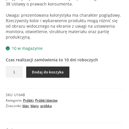
38 Ustawy o prawach konsumenta.
Uwaga: prezentowana kolorystyka ma charakter poglądowy.
Rzeczywisty kolor i wybarwienie produktu mogą różnić się
od obrazu widocznego na ekranie z uwagi na ustawienia
monitora, oświetlenie, strukturę materiału oraz partię
produkcyjną.
10 w magazynie
Czas realizacji zamówienia to 10 dni roboczych
ilość
Dodaj do koszyka
U164
KM
ANTRACYT
-
SKU:
U164B
Próbka
Kategorie:
Próbki
,
Próbki blatów
blatu
Znaczniki:
blat
,
blaty
,
próbka