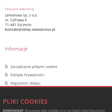
Sklep jest własnością:
Lemonova sp. z o.o.
ul. Cyfrowa 6
71-441 Szczecin
kontakt@sklep.swisskrono.pl
Informacje
Zarządzanie plikami cookies
Polityka Prywatności
Regulamin sklepu
PLIKI COOKIES
Kategorie
KOMUNIKAT
Stosujemy pliki cookies m.in. w celach: informacyjnych