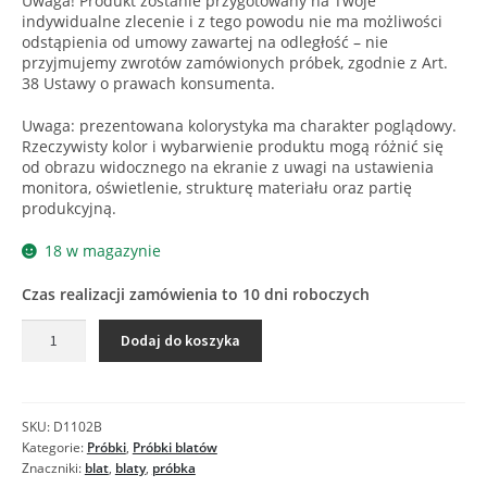
Uwaga! Produkt zostanie przygotowany na Twoje
indywidualne zlecenie i z tego powodu nie ma możliwości
odstąpienia od umowy zawartej na odległość – nie
przyjmujemy zwrotów zamówionych próbek, zgodnie z Art.
38 Ustawy o prawach konsumenta.
Uwaga: prezentowana kolorystyka ma charakter poglądowy.
Rzeczywisty kolor i wybarwienie produktu mogą różnić się
od obrazu widocznego na ekranie z uwagi na ustawienia
monitora, oświetlenie, strukturę materiału oraz partię
produkcyjną.
18 w magazynie
Czas realizacji zamówienia to 10 dni roboczych
ilość
Dodaj do koszyka
D1102
VL
TERRAZZO
BIANCO
SKU:
D1102B
-
Kategorie:
Próbki
,
Próbki blatów
Próbka
Znaczniki:
blat
,
blaty
,
próbka
blatu