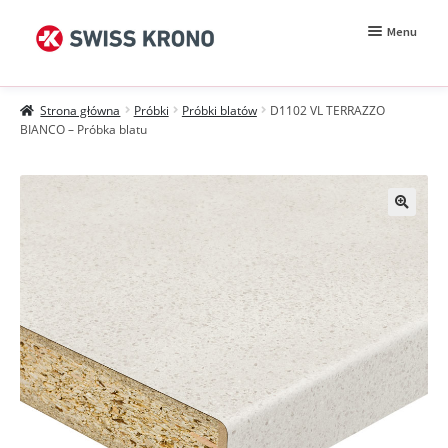
Przejdź
Przejdź
Menu
do
do
nawigacji
treści
Rozwiń
Próbki
menu
Strona główna
Próbki
Próbki blatów
D1102 VL TERRAZZO
potomn
Wzorniki
BIANCO – Próbka blatu
Moje konto
Zamówienie
Jak kupować?
Próbki MDF BE.Velvet