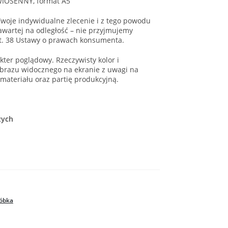
WIOSENNY, format A5
woje indywidualne zlecenie i z tego powodu
wartej na odległość – nie przyjmujemy
t. 38 Ustawy o prawach konsumenta.
ter poglądowy. Rzeczywisty kolor i
brazu widocznego na ekranie z uwagi na
 materiału oraz partię produkcyjną.
zych
óbka