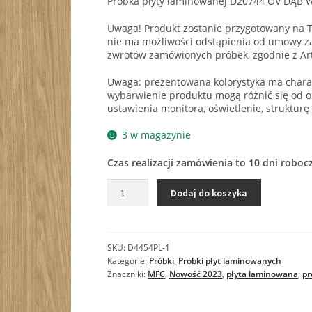
Próbka płyty laminowanej D20744 OV DĄB 
Uwaga! Produkt zostanie przygotowany na T
nie ma możliwości odstąpienia od umowy za
zwrotów zamówionych próbek, zgodnie z Ar
Uwaga: prezentowana kolorystyka ma charak
wybarwienie produktu mogą różnić się od o
ustawienia monitora, oświetlenie, strukturę
3 w magazynie
Czas realizacji zamówienia to 10 dni roboc
ilość
Dodaj do koszyka
D20744
OV
DĄB
WIOSENNY
SKU:
D4454PL-1
-
Kategorie:
Próbki
,
Próbki płyt laminowanych
Próbka
Znaczniki:
MFC
,
Nowość 2023
,
płyta laminowana
,
pr
płyty
laminowanej