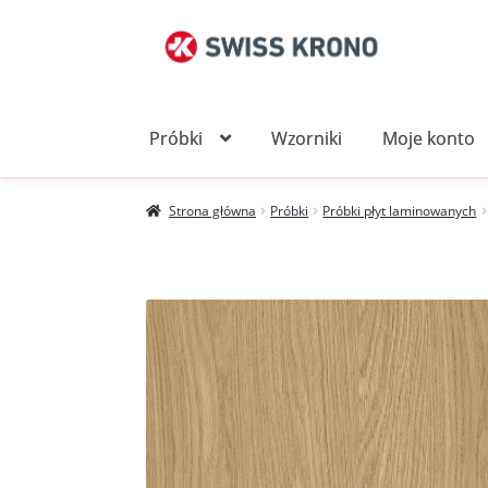
Przejdź
Przejdź
do
do
nawigacji
treści
Próbki
Wzorniki
Moje konto
Strona główna
Próbki
Próbki płyt laminowanych