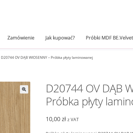
Zamówienie
Jak kupować?
Próbki MDF BE.Velve
D20744 OV DĄB WIOSENNY – Próbka płyty laminowanej
D20744 OV DĄB W
Próbka płyty lami
10,00
zł
z VAT