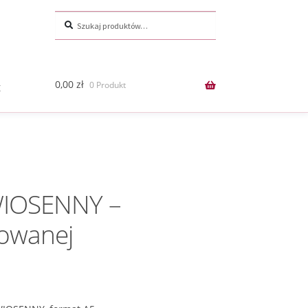
Szukaj:
Szukaj
0,00
zł
0 Produkt
t
IOSENNY –
nowanej