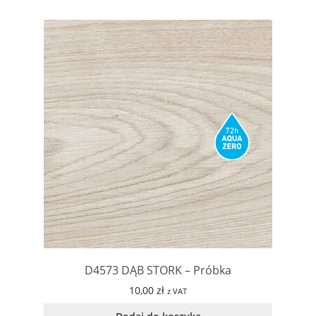
D4573 DĄB STORK – Próbka
10,00
zł
z VAT