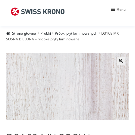
Przejdź
Przejdź
Menu
do
do
nawigacji
treści
Rozwiń
Próbki
menu
Strona główna
Próbki
Próbki płyt laminowanych
D3168 MX
potomn
Wzorniki
SOSNA BIELONA – próbka płyty laminowanej
Moje konto
Zamówienie
Jak kupować?
Próbki MDF BE.Velvet