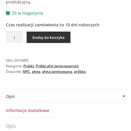
produkcyjną.
25 w magazynie
Czas realizacji zamówienia to 10 dni roboczych
ilość
Dodaj do koszyka
D3168
MX
SOSNA
BIELONA
SKU:
D3168PL
-
Kategorie:
Próbki
,
Próbki płyt laminowanych
próbka
Znaczniki:
MFC
,
płyta
,
płyta laminowana
,
próbka
płyty
laminowanej
Opis
Informacje dodatkowe
Opis