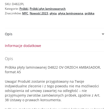
AMBASADOR
SKU:
D4822PL
-
Kategorie:
Próbki
,
Próbki płyt laminowanych
próbka
Znaczników:
MFC
,
Nowość 2023
,
płyta
,
płyta laminowana
,
próbka
płyty
laminowanej
Opis
Informacje dodatkowe
Opis
Próbka płyty laminowanej D4822 OV ORZECH AMBASADOR,
format A5
Uwaga! Produkt zostanie przygotowany na Twoje
indywidualne zlecenie i z tego powodu nie ma możliwości
odstąpienia od umowy zawartej na odległość – nie
przyjmujemy zwrotów zamówionych próbek, zgodnie z Art.
38 Ustawy o prawach konsumenta.