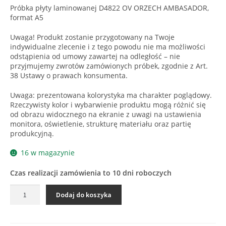
Próbka płyty laminowanej D4822 OV ORZECH AMBASADOR,
format A5
Uwaga! Produkt zostanie przygotowany na Twoje
indywidualne zlecenie i z tego powodu nie ma możliwości
odstąpienia od umowy zawartej na odległość – nie
przyjmujemy zwrotów zamówionych próbek, zgodnie z Art.
38 Ustawy o prawach konsumenta.
Uwaga: prezentowana kolorystyka ma charakter poglądowy.
Rzeczywisty kolor i wybarwienie produktu mogą różnić się
od obrazu widocznego na ekranie z uwagi na ustawienia
monitora, oświetlenie, strukturę materiału oraz partię
produkcyjną.
16 w magazynie
Czas realizacji zamówienia to 10 dni roboczych
ilość
Dodaj do koszyka
D4822
OV
ORZECH