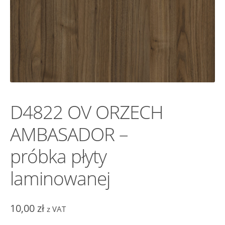
D4822 OV ORZECH
AMBASADOR –
próbka płyty
laminowanej
10,00
zł
z VAT