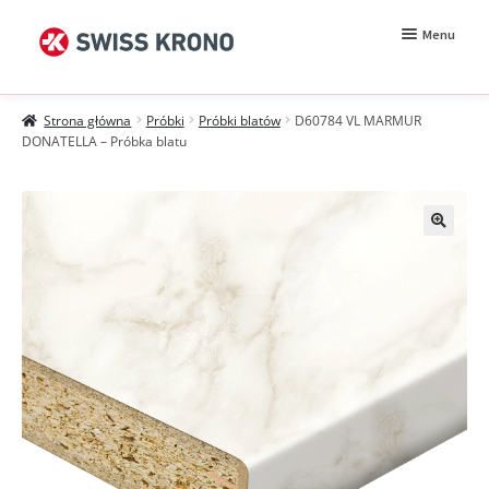
Przejdź
Przejdź
Menu
do
do
nawigacji
treści
Rozwiń
Próbki
menu
Strona główna
Próbki
Próbki blatów
D60784 VL MARMUR
potomn
Wzorniki
DONATELLA – Próbka blatu
Moje konto
Zamówienie
Jak kupować?
Próbki MDF BE.Velvet