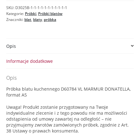
DONATELLA
SKU:
D3025B-1-1-1-1-1-1-1-1-1-1-1
-
Kategorie:
Próbki
,
Próbki blatów
Próbka
Znaczniki:
blat
,
blaty
,
próbka
blatu
Opis
Informacje dodatkowe
Opis
Próbka blatu kuchennego D60784 VL MARMUR DONATELLA,
format A5
Uwaga! Produkt zostanie przygotowany na Twoje
indywidualne zlecenie i z tego powodu nie ma możliwości
odstąpienia od umowy zawartej na odległość – nie
przyjmujemy zwrotów zamówionych próbek, zgodnie z Art.
38 Ustawy o prawach konsumenta.