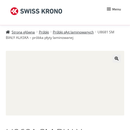
Przejdź
Przejdź
Menu
do
do
nawigacji
treści
Rozwiń
Próbki
menu
Strona główna
Próbki
Próbki płyt laminowanych
U8681 SM
potomn
Wzorniki
BIAŁY ALASKA – próbka płyty laminowanej
Moje konto
Zamówienie
Jak kupować?
Próbki MDF BE.Velvet