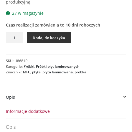
produkcyjną.
27 w magazynie
Czas realizacji zamówienia to 10 dni roboczych
ilość
Dodaj do koszyka
U8681
SM
BIAŁY
ALASKA
SKU:
U8681PL
-
Kategorie:
Próbki
,
Próbki płyt laminowanych
próbka
Znaczniki:
MFC
,
płyta
,
płyta laminowana
,
próbka
płyty
laminowanej
Opis
Informacje dodatkowe
Opis